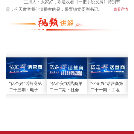
主持人：大家好，欢迎收看《一把手说发展》特别节
目，今天做客我们演播室的是：采育镇党委副书记...
查看详情
改
“亿企兴”话营商第
“亿企兴”话营商第
“亿企兴”话营商第
设
二十三期：电子证
二十二期：社会投
二十一期：工地扬
、
照
资低风险小型建设
尘“6+4”综合监管
城
项目施工许可告知
承诺制