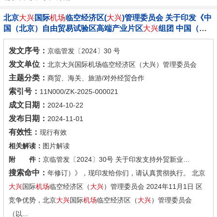
北京
大兴
国际
机场
临空经济区(
大兴
)管理委员会 关于印发《中
国（北京）自由贸易试验区高端产业片区
大兴
组团 中国（河
北）自由贸易试验区
大兴机场
片区（北京
大兴
）关于支持外贸
新业态新模式发展的若干措施（2024 年修订）》的通知
发文序号：
京临管发〔2024〕30 号
发文单位：
北京大兴国际机场临空经济区（大兴）管理委员会
主题分类：
商贸、海关、旅游/对外经贸合作
索引号：
11N000/ZK-2025-000021
成文日期：
2024-10-22
发布日期：
2024-11-01
有效性：
现行有效
相关解读：
图片解读
附 件：
京临管发〔2024〕30号 关于印发支持外贸新业态新模式发展的若干措施的通知.pdf
搜索命中：
年修订）》，现印发给你们，请认真贯彻执行。 北京
大兴
国际
机场
临空经济区（
大兴
）管理委员会 2024年11月1日 区
竞争优势，北京
大兴
国际
机场
临空经济区（
大兴
）管理委员会
（以...