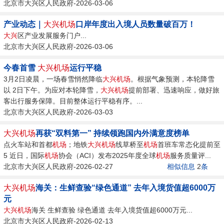
北京市大兴区人民政府-2026-03-06
产业动态｜
大兴机场
口岸年度出入境人员数量破百万！
大兴
区产业发展服务门户...
北京市大兴区人民政府-2026-03-06
今春首雪
大兴机场
运行平稳
3月2日凌晨，一场春雪悄然降临
大兴机场
。根据气象预测，本轮降雪
以 2日下午。为应对本轮降雪，
大兴机场
提前部署、迅速响应，做好旅
客出行服务保障。目前整体运行平稳有序。...
北京市大兴区人民政府-2026-03-03
大兴机场
再获“双料第一” 持续领跑国内外满意度榜单
点火车站和首都
机场
；地铁
大兴机场
线草桥至
机场
首班车常态化提前至
5 近日，国际
机场
协会（ACI）发布2025年度全球
机场
服务质量评...
北京市大兴区人民政府-2026-02-27
相似信息
2
条
大兴机场
海关：生鲜查验“绿色通道” 去年入境货值超6000万
元
大兴机场
海关 生鲜查验 绿色通道 去年入境货值超6000万元...
北京市大兴区人民政府-2026-02-13