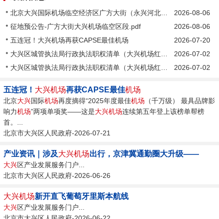
北京大兴国际机场临空经济区广方大街（永兴河北路-南十路）道路工程（大兴机场临空区段）征收土地预公告
2026-08-06
征地预公告-广方大街大兴机场临空区段.pdf
2026-08-06
五连冠！大兴机场再获CAPSE最佳机场
2026-07-20
大兴区城管执法局行政执法职权清单（大兴机场红线范围外行使）.xls
2026-07-02
大兴区城管执法局行政执法职权清单（大兴机场红线范围内行使）.xls
2026-07-02
五连冠！
大兴机场
再获CAPSE最佳
机场
北京
大兴
国际
机场
再度摘得“2025年度最佳
机场
（千万级） 最具品牌影
响力
机场
”两项单项奖——这是
大兴机场
连续第五年登上该榜单帮榜
首。...
北京市大兴区人民政府-2026-07-21
产业资讯｜涉及
大兴机场
出行，京津冀通勤圈大升级——
大兴
区产业发展服务门户...
北京市大兴区人民政府-2026-06-26
大兴机场
新开直飞葡萄牙里斯本航线
大兴
区产业发展服务门户...
北京市大兴区人民政府-2026-06-22