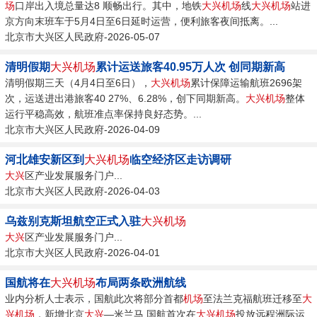
场
口岸出入境总量达8 顺畅出行。其中，地铁
大兴机场
线
大兴机场
站进
京方向末班车于5月4日至6日延时运营，便利旅客夜间抵离。...
北京市大兴区人民政府-2026-05-07
清明假期
大兴机场
累计运送旅客40.95万人次 创同期新高
清明假期三天（4月4日至6日），
大兴机场
累计保障运输航班2696架
次，运送进出港旅客40 27%、6.28%，创下同期新高。
大兴机场
整体
运行平稳高效，航班准点率保持良好态势。...
北京市大兴区人民政府-2026-04-09
河北雄安新区到
大兴机场
临空经济区走访调研
大兴
区产业发展服务门户...
北京市大兴区人民政府-2026-04-03
乌兹别克斯坦航空正式入驻
大兴机场
大兴
区产业发展服务门户...
北京市大兴区人民政府-2026-04-01
国航将在
大兴机场
布局两条欧洲航线
业内分析人士表示，国航此次将部分首都
机场
至法兰克福航班迁移至
大
兴机场
，新增北京
大兴
—米兰马 国航首次在
大兴机场
投放远程洲际运