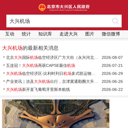
互动
统计
知识库
走进大兴
图片
微信微博
大兴机场
的最新相关消息
北京
大兴
国际
机场
临空经济区广方大街（永兴河北路-南十路）道路工程（
2026-08-07
五连冠！
大兴机场
再获CAPSE最佳
机场
2026-07-21
大兴机场
临空经济区-比利时列日
机场
多式联运物流生态圈合作推进会在临空经济区召开
2026-06-29
产业资讯｜涉及
大兴机场
出行，京津冀通勤圈大升级——
2026-06-26
大兴机场
新开直飞葡萄牙里斯本航线
2026-06-22