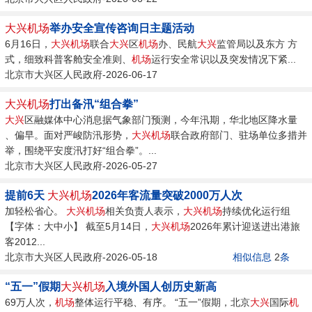
大兴机场
举办安全宣传咨询日主题活动
6月16日，
大兴机场
联合
大兴
区
机场
办、民航
大兴
监管局以及东方 方
式，细致科普客舱安全准则、
机场
运行安全常识以及突发情况下紧...
北京市大兴区人民政府-2026-06-17
大兴机场
打出备汛“组合拳”
大兴
区融媒体中心消息据气象部门预测，今年汛期，华北地区降水量
、偏早。面对严峻防汛形势，
大兴机场
联合政府部门、驻场单位多措并
举，围绕平安度汛打好“组合拳”。...
北京市大兴区人民政府-2026-05-27
提前6天
大兴机场
2026年客流量突破2000万人次
加轻松省心。
大兴机场
相关负责人表示，
大兴机场
持续优化运行组
【字体：大中小】 截至5月14日，
大兴机场
2026年累计迎送进出港旅
客2012...
北京市大兴区人民政府-2026-05-18
相似信息
2
条
“五一”假期
大兴机场
入境外国人创历史新高
69万人次，
机场
整体运行平稳、有序。 “五一”假期，北京
大兴
国际
机