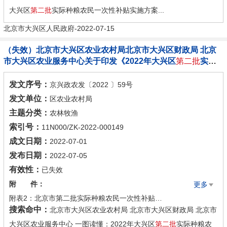
大兴区
第二批
实际种粮农民一次性补贴实施方案...
北京市大兴区人民政府-2022-07-15
（失效）北京市大兴区农业农村局北京市大兴区财政局 北京
市大兴区农业服务中心关于印发《2022年大兴区
第二批
实际
种粮农民一次性补贴实施方案》的通知
发文序号：
京兴政农发〔2022 〕59号
发文单位：
区农业农村局
主题分类：
农林牧渔
索引号：
11N000/ZK-2022-000149
成文日期：
2022-07-01
发布日期：
2022-07-05
有效性：
已失效
附 件：
更多
附表2：北京市第二批实际种粮农民一次性补贴村级汇总确认表.docx
搜索命中：
北京市大兴区农业农村局 北京市大兴区财政局 北京市
一图读懂：2022年大兴区第二批实际种粮农民一次性补贴实施方案
大兴区农业服务中心 一图读懂：2022年大兴区
第二批
实际种粮农
附表3：北京市第二批实际种粮农民一次性补贴镇（乡）级汇总审核表.docx