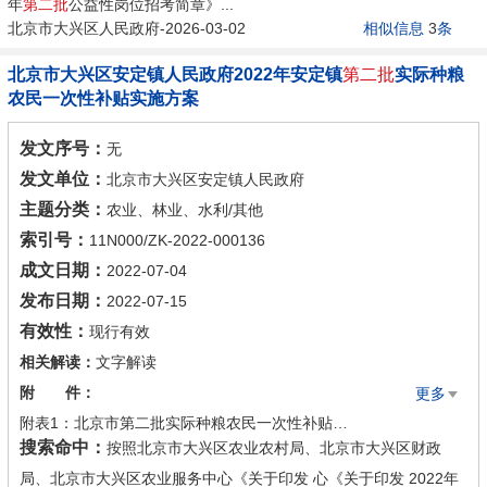
年
第二批
公益性岗位招考简章》...
北京市大兴区人民政府-2026-03-02
相似信息
3
条
北京市大兴区安定镇人民政府2022年安定镇
第二批
实际种粮
农民一次性补贴实施方案
发文序号：
无
发文单位：
北京市大兴区安定镇人民政府
主题分类：
农业、林业、水利/其他
索引号：
11N000/ZK-2022-000136
成文日期：
2022-07-04
发布日期：
2022-07-15
有效性：
现行有效
相关解读：
文字解读
附 件：
更多
附表1：北京市第二批实际种粮农民一次性补贴申请表.docx
搜索命中：
按照北京市大兴区农业农村局、北京市大兴区财政
附表3：北京市第二批实际种粮农民一次性补贴.docx
局、北京市大兴区农业服务中心《关于印发 心《关于印发 2022年
附表2：北京市第二批实际种粮农民一次性补贴村级汇总确认表.docx