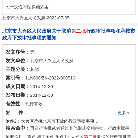
民一次性补贴实施方案...
附表4：北京市第二批实际种粮农民一次性补贴区级认可汇总表.docx
北京市大兴区人民政府-2022-07-05
北京市大兴区人民政府关于取消
第二批
行政审批事项和承接市
政府下放审批事项的通知
发文序号：
无
发文单位：
北京市大兴区人民政府
主题分类：
其他
索引号：
11N000/ZK-2022-000516
成文日期：
2014-12-30
发布日期：
2014-12-30
有效性：
现行有效
附 件：
更多
附件2：大兴区承接北京市下放的行政审批事项目录.xls
搜索命中：
再进行审批或者通过其他形式变相审批。行政审批事
附件1：大兴区第二批取消的行政审批事项目录.xls
项取消后，需通 相关附件 附件1：大兴区
第二批
取消的行政审批事