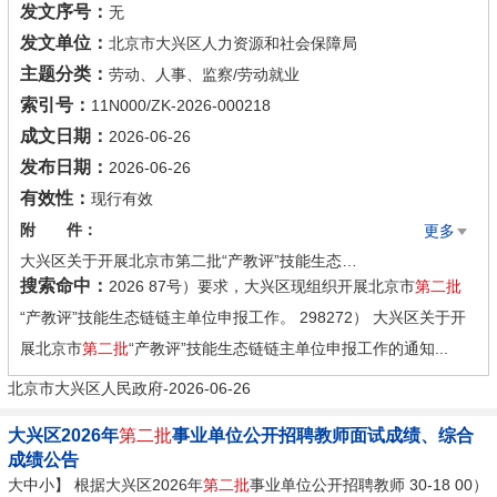
发文序号：
无
发文单位：
北京市大兴区人力资源和社会保障局
主题分类：
劳动、人事、监察/劳动就业
索引号：
11N000/ZK-2026-000218
成文日期：
2026-06-26
发布日期：
2026-06-26
有效性：
现行有效
附 件：
更多
大兴区关于开展北京市第二批“产教评”技能生态链链主单位申报工作的通知.docx
搜索命中：
2026 87号）要求，大兴区现组织开展北京市
第二批
附件1： 关于开展北京市第二批“产教评”技能生态链链主单位申报工作的通知.pdf
“产教评”技能生态链链主单位申报工作。 298272） 大兴区关于开
展北京市
第二批
“产教评”技能生态链链主单位申报工作的通知...
北京市大兴区人民政府-2026-06-26
大兴区2026年
第二批
事业单位公开招聘教师面试成绩、综合
成绩公告
大中小】 根据大兴区2026年
第二批
事业单位公开招聘教师 30-18 00）