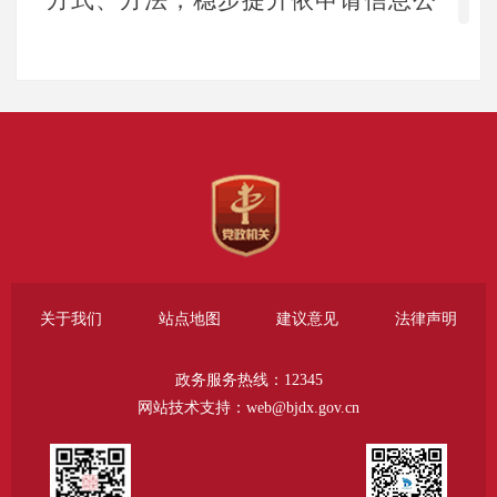
开工作质量，保障信息公开工作平稳
运行。
2.主动公开
2025年，大兴区城市管理综合行
政执法局严格按照《中华人民共和国
政府信息公开条例》要求，按照公开
事项清单，通过大兴区政府政务公开
关于我们
站点地图
建议意见
法律声明
栏、政务新媒体“城南守望”等多种公
政务服务热线：12345
开渠道，持续优化信息公开服务，
网站技术支持：web@bjdx.gov.cn
2025年共主动公开政府信息438条，其
中：通过区政府网站发布34条，“城南