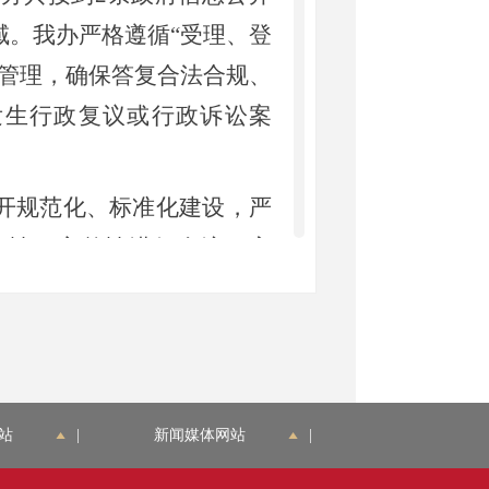
域。我办严格遵循“受理、登
环管理，确保答复合法合规、
发生行政复议或行政诉讼案
规范化、标准化建设，严
确性、完整性进行全流程审
市大兴区2025年政务公开
分类更精准，确保公开信息
政府信息的知情、查阅等
站
|
新闻媒体网站
|
了公开。依托“大兴统战之