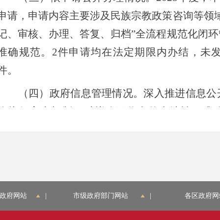
申请，申请内容主要涉及民族宗教政策咨询等领
记、审核、办理、答复、归档”全流程规范化闭
准确规范。2件申请均在法定期限内办结，未
件。
（四）政府信息管理情况。深入推进信息公开
格执行审查机制，对拟公开信息的合法性、准
核，全年未发生信息公开失泄密事件。按照《北京
工作要点》要求，优化信息公开目录，实现信息
时效性与有效性。
（五）政府信息公开平台建设。为保障群众对
政府网站
|
市级政府部门网站
|
各区政府网
权利，我办将所有需公开的信息均在网站进行