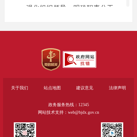
强化组织领导，明确职责分工，
落实工作责任。成立了由主要领导任
组长，分管领导任副组长，明确办公
室为信息公开工作的牵头部门，配备
专人负责具体工作，其他业务科室做
好配合工作。坚持“主要领导亲自抓，
分管领导具体抓，牵头部门抓落实”，
确保政府信息公开工作规范化、制度
关于我们
站点地图
建议意见
法律声明
化。
政务服务热线：12345
（二）主动公开情况
网站技术支持：web@bjdx.gov.cn
全年通过政府网站主动公开信息