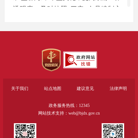
透明度，及时按照“三定”人员编制方
案，调配工作力量。遵循“依法公开、
常态公开、便民公开”工作原则，围
绕“更规范、更透明、更合理”工作目
标，充分发挥政府信息对人民群众生
产、生活和经济社会活动的服务作
用，全面提升公开工作质效，持续巩
固法治政府建设工作成果，优化区域
关于我们
站点地图
建议意见
法律声明
营商环境，为信息公开工作提供更加
政务服务热线：12345
坚实有力的支撑。
网站技术支持：web@bjdx.gov.cn
（二）主动公开。2025年，我局
通过区政府网站主动公开政府信息共