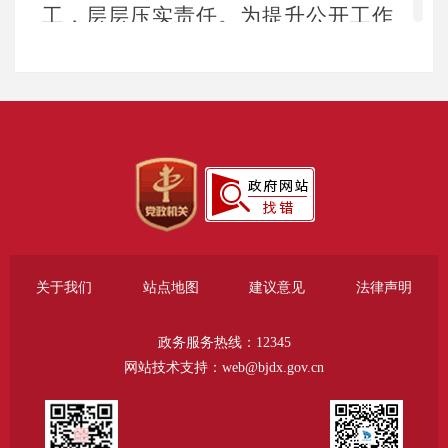
工，层层压实责任。为提升公开工作
规范化水平，持续优化内部信息公开
工作小组架构，由分管领导统筹部
署、审核把关，专职人员负责日常组
织与协调，形成协同联动、高效运转
的工作机制。同时，进一步完善公文
公开属性源头认定和保密审查流程，
严格落实信息公开前保密审查机制，
关于我们
站点地图
建议意见
法律声明
确保信息发布及时、准确、安全。通
政务服务热线：12345
过加强全过程管理，主动发布信息，
网站技术支持：web@bjdx.gov.cn
积极回应社会关切，自觉接受公众监
督，切实提升政务公开实效和服务水