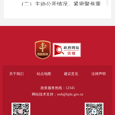
(二）主动公开情况。紧密聚焦重
点领域预决算、执法检查、双随机等
信息进行主动公开。围绕中心工作，
及时发布全民健身计划、重大赛事活
动信息，围绕民生需求，动态细化场
馆开放时间、发布运动健康科普知
识，针对群众投诉前十企业面向社会
进行公布，精准服务市民健身需求。
关于我们
站点地图
建议意见
法律声明
全年主动公开政府信息349条。
政务服务热线：12345
（三）依申请公开情况。畅通依
网站技术支持：web@bjdx.gov.cn
申请公开受理渠道，明确由办公室牵
头，规范办理流程，确保在法定期限