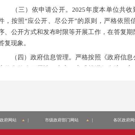
（三）依申请公开。2025年度本单位共收
件，按照“应公开、尽公开”的原则，严格依照
序、公开方式和发布时限等开展工作，在答复期
答复现象。
（四）政府信息管理。严格按照《政府信息公
府信息的公开属性、内容、方式等进行全流程审
理，不断提升政务公开工作制度化、规范化水平
开具体流程，加强文件公开属性审查，2025年
并按月完成政策性文件公开属性的报备工作。
（五）政府信息公开平台建设。加强我局政务
政府网站
|
市级政府部门网站
|
各区政府网
人负责微信公众号运维管理等工作，截至2025年