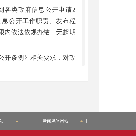
到各类政府信息公开申请2
信息公开工作职责、发布程
限内依法依规办结，无超期
开条例》相关要求，对政
查，抓好信息公开的细节管
。明确规范性文件制定及公
度内，新增政策性文件2个，
新媒体账号建设，责成专
站
|
新闻媒体网站
|
年底，现有用户总数5172