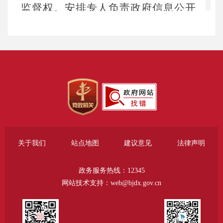
监督权。安排专人负责政府信息公开
日常工作，确保工作层层落实、责任
到人，推进政务公开工作制度化、规
范化发展。
（二）主动公开
大兴区医疗保障局坚持以群众需
求为导向，持续细化公开内容，依法
关于我们
站点地图
建议意见
法律声明
围绕医保政策调整、经办服务优化等
社会关注度高的领域，及时准确发布
政务服务热线：12345
权威信息。全年通过政府信息公开平
网站技术支持：web@bjdx.gov.cn
台、微信公众号“大兴医保中心”、大
兴融媒体等平台主动公开各类信息，