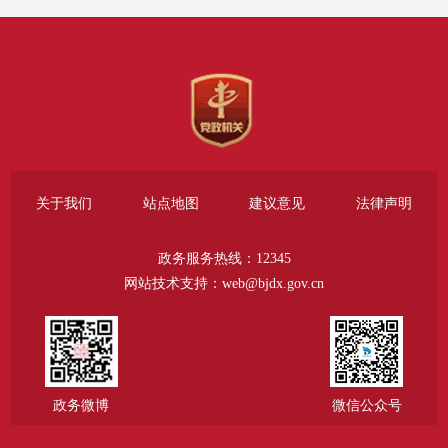
政府信息管理作为政务公开的基础性
工作抓实抓细，定期开展政府信息梳
理和动态更新工作，重点聚焦机构职
能、财政信息、城市管理综合行政执
法、民生重点领域等方面，增强政府
工作透明度。
关于我们
站点地图
建议意见
法律声明
三是规范高效推进信息依申请公
政务服务热线：12345
开。坚持依法依规做好政府信息依申
网站技术支持：web@bjdx.gov.cn
请公开，进一步明确受理登记、协查
处理、答复、存档等工作流程标准。
2025年共受理政府信息公开申请23
政务微博
微信公众号
件，均按规定时限规范办结，答复率