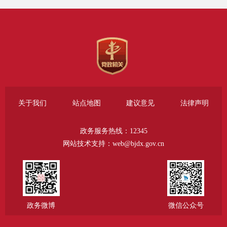
4.其他形式，包括：大兴人民广播电台
FM986、大兴电视台、各区级和镇（街道）政务
服务大厅电子屏、村（社区）公示栏等；
5.政府信息查阅场所：清城政务服务中心大
厅、区档案馆、区图书馆设置政府信息公开查阅
点。清城政务服务中心大厅：北京市大兴区兴华
大街三段15号，开放时间：9:00—11:30 13:30—
关于我们
站点地图
建议意见
法律声明
17:00（法定节假日除外）；区档案馆：北京市大
兴区源和路1号院1号楼，查档接待时间：法定工
政务服务热线：12345
作日9:00—11:30 13:30—17:30；区图书馆：北京
网站技术支持：web@bjdx.gov.cn
市大兴区黄村西大街11号（大兴区文化活动中心
内），开放时间：周一至周五9:00—18:00，节假
日9:00—17:00。
（三）公开时限
政务微博
微信公众号
依据《条例》规定，属于主动公开范围的政