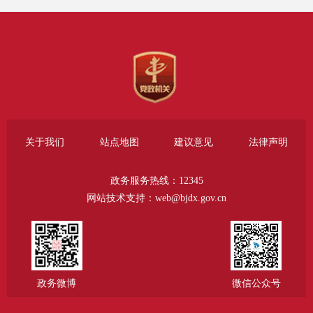
书馆设置政府信息公开查阅点。北京市大兴区桐
城行政办公楼永华南里甲14号908室，开放时间：
9:00—11:30 13:30—17:00（法定节假日除外）；
区档案馆：北京市大兴区源和路1号院1号楼，查
档接待时间：法定工作日9:00—11:30 13:30—
17:30；区图书馆：北京市大兴区黄村西大街11号
（大兴区文化活动中心内），开放时间：周一至
周五9:00—18:00，节假日9:00—17:00。
关于我们
站点地图
建议意见
法律声明
（三）公开时限。依据《条例》规定，属于
政务服务热线：12345
主动公开范围的政府信息，将在该政府信息形成
网站技术支持：web@bjdx.gov.cn
或者变更之日起20个工作日内及时公开。法律、
法规对政府信息公开的期限另有规定的，从其规
定。
二、依申请公开政府信息
政务微博
微信公众号
公民、法人或者其他组织（以下简称“申请