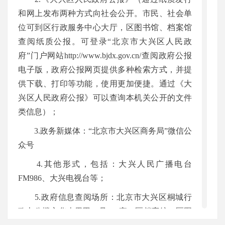
和网上发布两种方式向社会公开。市民、社会单
间：
位可到区行政服务中心大厅，区图书馆、档案馆
查阅纸质公报。可登录“北京市大兴区人民政
2024
府”门户网站http://www.bjdx.gov.cn/查阅政府公报
电子版，政府公报网页提供多种检索方式，并提
年01
供下载、打印等功能，使用更加便捷。通过《大
兴区人民政府公报》可以查询本机关公开的文件
月04
类信息）；
3.政务新媒体：“北京市大兴区商务局”微信公
日
众号
4.其他形式，包括：大兴人民广播电台
FM986、大兴电视台等；
5.政府信息查阅场所：北京市大兴区桐城行
政办公楼永华南里甲14号908室、区档案馆、区图