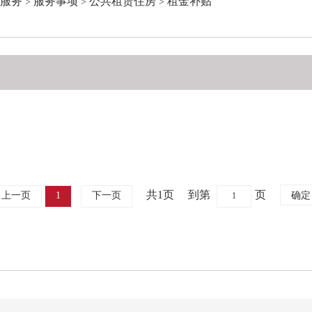
服务
服务事项
公共租赁住房
租金补贴
>
>
>
共1页
到第
页
上一页
1
下一页