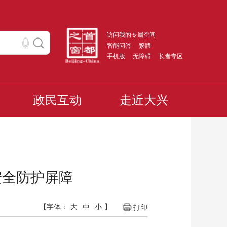
访问我的专属空间
智能问答
繁體
手机版
无障碍
长者专区
政民互动
走近大兴
安全防护屏障
【字体：
大
中
小
】
打印