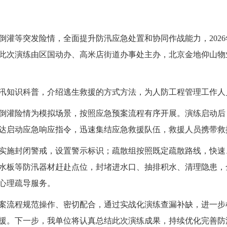
等突发险情，全面提升防汛应急处置和协同作战能力，2026
此次演练由区国动办、高米店街道办事处主办，北京金地仰山物
知识科普，介绍逃生救援的方式方法，为人防工程管理工作人
灌险情为模拟场景，按照应急预案流程有序开展。演练启动后
达启动应急响应指令，迅速集结应急救援队伍，救援人员携带救援
施封闭警戒，设置警示标识；疏散组按照既定疏散路线，快速
水板等防汛器材赶赴点位，封堵进水口、抽排积水、清理隐患，
心理疏导服务。
流程规范操作、密切配合，通过实战化演练查漏补缺，进一步
援。下一步，我单位将认真总结此次演练成果，持续优化完善防