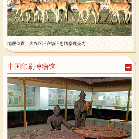
地理位置：
大兴区旧宫镇旧忠路麋鹿苑内
中国印刷博物馆