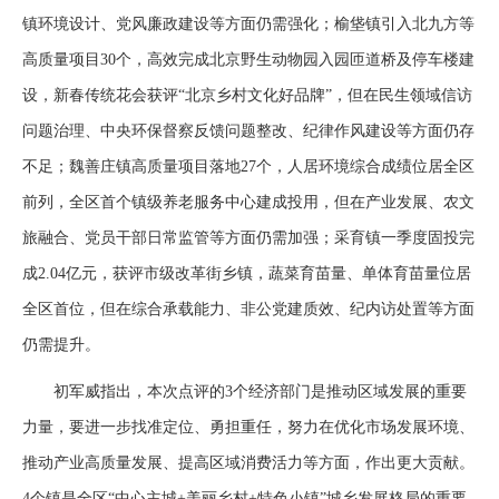
镇环境设计、党风廉政建设等方面仍需强化；榆垡镇引入北九方等
高质量项目30个，高效完成北京野生动物园入园匝道桥及停车楼建
设，新春传统花会获评“北京乡村文化好品牌”，但在民生领域信访
问题治理、中央环保督察反馈问题整改、纪律作风建设等方面仍存
不足；魏善庄镇高质量项目落地27个，人居环境综合成绩位居全区
前列，全区首个镇级养老服务中心建成投用，但在产业发展、农文
旅融合、党员干部日常监管等方面仍需加强；采育镇一季度固投完
成2.04亿元，获评市级改革街乡镇，蔬菜育苗量、单体育苗量位居
全区首位，但在综合承载能力、非公党建质效、纪内访处置等方面
仍需提升。
初军威指出，本次点评的3个经济部门是推动区域发展的重要
力量，要进一步找准定位、勇担重任，努力在优化市场发展环境、
推动产业高质量发展、提高区域消费活力等方面，作出更大贡献。
4个镇是全区“中心主城+美丽乡村+特色小镇”城乡发展格局的重要