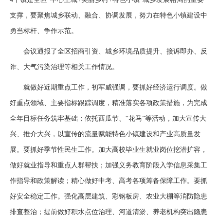
支撑，要聚焦城乡联动、融合、协调发展，努力在特色小镇建设中
勇当标杆、争作示范。
会议通报了全区招商引资、城乡环境品质提升、接诉即办、反
诈、大气污染治理等相关工作情况。
就做好近期重点工作，初军威强调，要抓好经济运行调度。做
好重点领域、主要指标跟踪调度，精准落实各项政策措施，为完成
全年目标任务筑牢基础；依托西瓜节、“花马”等活动，加大宣传大
兴、推介大兴，以宣传的流量赋能特色小镇建设和产业高质量发
展。要抓好季节性民生工作。加大高校毕业生就业岗位挖潜扩容，
做好就业指导和重点人群帮扶；加强义务教育阶段入学信息采集工
作指导和政策解读；精心做好中考、高考各项筹备保障工作。要抓
好安全稳定工作。强化高层建筑、彩钢板房、农业大棚等消防隐患
排查整治；提前做好积水点位治理、河道清淤、养老机构突出隐患