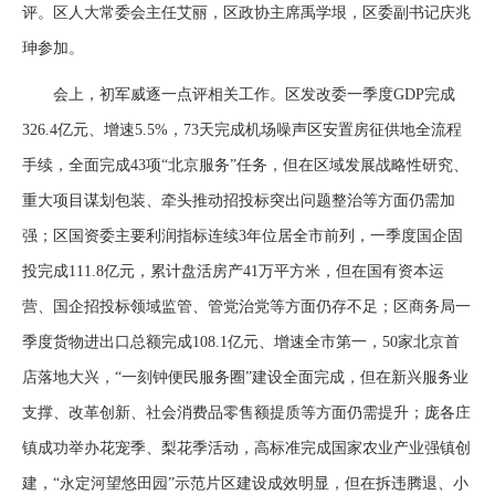
评。区人大常委会主任艾丽，区政协主席禹学垠，区委副书记庆兆
珅参加。
会上，初军威逐一点评相关工作。区发改委一季度GDP完成
326.4亿元、增速5.5%，73天完成机场噪声区安置房征供地全流程
手续，全面完成43项“北京服务”任务，但在区域发展战略性研究、
重大项目谋划包装、牵头推动招投标突出问题整治等方面仍需加
强；区国资委主要利润指标连续3年位居全市前列，一季度国企固
投完成111.8亿元，累计盘活房产41万平方米，但在国有资本运
营、国企招投标领域监管、管党治党等方面仍存不足；区商务局一
季度货物进出口总额完成108.1亿元、增速全市第一，50家北京首
店落地大兴，“一刻钟便民服务圈”建设全面完成，但在新兴服务业
支撑、改革创新、社会消费品零售额提质等方面仍需提升；庞各庄
镇成功举办花宠季、梨花季活动，高标准完成国家农业产业强镇创
建，“永定河望悠田园”示范片区建设成效明显，但在拆违腾退、小