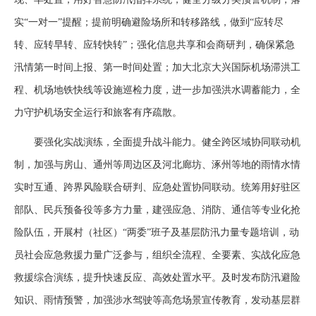
实“一对一”提醒；提前明确避险场所和转移路线，做到“应转尽
转、应转早转、应转快转”；强化信息共享和会商研判，确保紧急
汛情第一时间上报、第一时间处置；加大北京大兴国际机场滞洪工
程、机场地铁快线等设施巡检力度，进一步加强洪水调蓄能力，全
力守护机场安全运行和旅客有序疏散。
要强化实战演练，全面提升战斗能力。健全跨区域协同联动机
制，加强与房山、通州等周边区及河北廊坊、涿州等地的雨情水情
实时互通、跨界风险联合研判、应急处置协同联动。统筹用好驻区
部队、民兵预备役等多方力量，建强应急、消防、通信等专业化抢
险队伍，开展村（社区）“两委”班子及基层防汛力量专题培训，动
员社会应急救援力量广泛参与，组织全流程、全要素、实战化应急
救援综合演练，提升快速反应、高效处置水平。及时发布防汛避险
知识、雨情预警，加强涉水驾驶等高危场景宣传教育，发动基层群