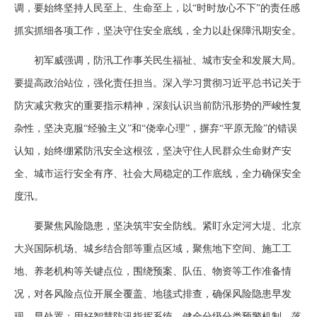
调，要始终坚持人民至上、生命至上，以“时时放心不下”的责任感
抓实抓细各项工作，坚决守住安全底线，全力以赴保障汛期安全。
初军威强调，防汛工作事关民生福祉、城市安全和发展大局。
要提高政治站位，强化责任担当。深入学习贯彻习近平总书记关于
防灾减灾救灾的重要指示精神，深刻认识当前防汛形势的严峻性复
杂性，坚决克服“经验主义”和“侥幸心理”，摒弃“平原无险”的错误
认知，始终绷紧防汛安全这根弦，坚决守住人民群众生命财产安
全、城市运行安全有序、社会大局稳定的工作底线，全力确保安全
度汛。
要聚焦风险隐患，坚决筑牢安全防线。紧盯永定河大堤、北京
大兴国际机场、城乡结合部等重点区域，聚焦地下空间、施工工
地、养老机构等关键点位，围绕预案、队伍、物资等工作准备情
况，对各风险点位开展全覆盖、地毯式排查，确保风险隐患早发
现、早处置；用好智慧防汛指挥系统，健全分级分类预警机制，落