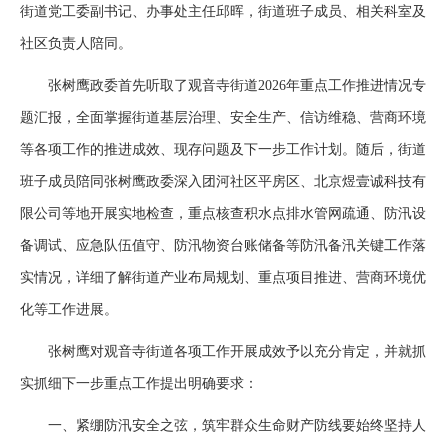
街道党工委副书记、办事处主任邱晖，街道班子成员、相关科室及
社区负责人陪同。
张树鹰政委首先听取了观音寺街道2026年重点工作推进情况专
题汇报，全面掌握街道基层治理、安全生产、信访维稳、营商环境
等各项工作的推进成效、现存问题及下一步工作计划。随后，街道
班子成员陪同张树鹰政委深入团河社区平房区、北京煜壹诚科技有
限公司等地开展实地检查，重点核查积水点排水管网疏通、防汛设
备调试、应急队伍值守、防汛物资台账储备等防汛备汛关键工作落
实情况，详细了解街道产业布局规划、重点项目推进、营商环境优
化等工作进展。
张树鹰对观音寺街道各项工作开展成效予以充分肯定，并就抓
实抓细下一步重点工作提出明确要求：
一、紧绷防汛安全之弦，筑牢群众生命财产防线要始终坚持人