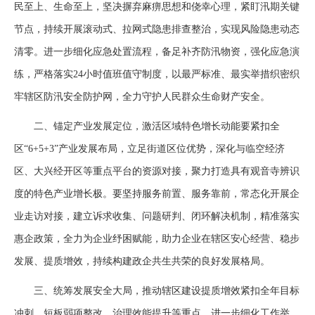
民至上、生命至上，坚决摒弃麻痹思想和侥幸心理，紧盯汛期关键
节点，持续开展滚动式、拉网式隐患排查整治，实现风险隐患动态
清零。进一步细化应急处置流程，备足补齐防汛物资，强化应急演
练，严格落实24小时值班值守制度，以最严标准、最实举措织密织
牢辖区防汛安全防护网，全力守护人民群众生命财产安全。
二、锚定产业发展定位，激活区域特色增长动能要紧扣全
区“6+5+3”产业发展布局，立足街道区位优势，深化与临空经济
区、大兴经开区等重点平台的资源对接，聚力打造具有观音寺辨识
度的特色产业增长极。要坚持服务前置、服务靠前，常态化开展企
业走访对接，建立诉求收集、问题研判、闭环解决机制，精准落实
惠企政策，全力为企业纾困赋能，助力企业在辖区安心经营、稳步
发展、提质增效，持续构建政企共生共荣的良好发展格局。
三、统筹发展安全大局，推动辖区建设提质增效紧扣全年目标
冲刺、短板弱项整改、治理效能提升等重点，进一步细化工作举