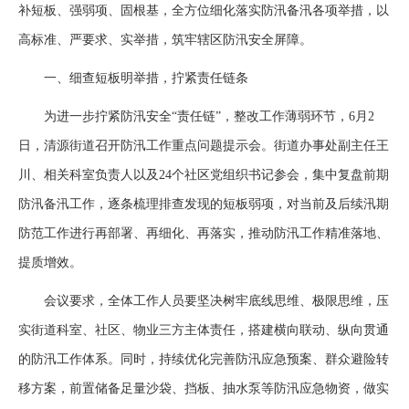
补短板、强弱项、固根基，全方位细化落实防汛备汛各项举措，以
高标准、严要求、实举措，筑牢辖区防汛安全屏障。
一、细查短板明举措，拧紧责任链条
为进一步拧紧防汛安全“责任链”，整改工作薄弱环节，6月2
日，清源街道召开防汛工作重点问题提示会。街道办事处副主任王
川、相关科室负责人以及24个社区党组织书记参会，集中复盘前期
防汛备汛工作，逐条梳理排查发现的短板弱项，对当前及后续汛期
防范工作进行再部署、再细化、再落实，推动防汛工作精准落地、
提质增效。
会议要求，全体工作人员要坚决树牢底线思维、极限思维，压
实街道科室、社区、物业三方主体责任，搭建横向联动、纵向贯通
的防汛工作体系。同时，持续优化完善防汛应急预案、群众避险转
移方案，前置储备足量沙袋、挡板、抽水泵等防汛应急物资，做实