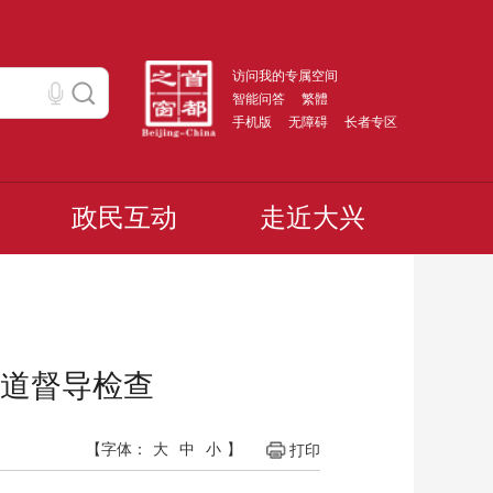
访问我的专属空间
智能问答
繁體
手机版
无障碍
长者专区
政民互动
走近大兴
道督导检查
【字体：
大
中
小
】
打印