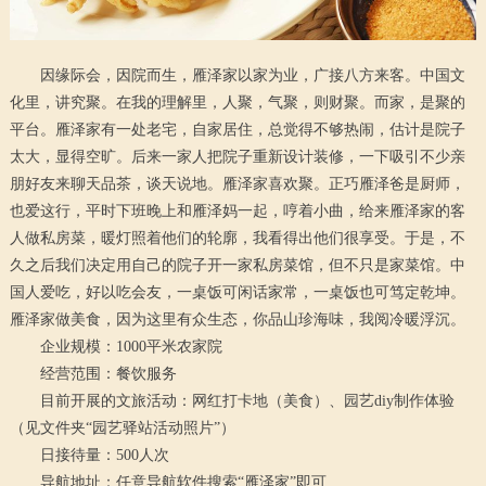
因缘际会，因院而生，雁泽家以家为业，广接八方来客。中国文
化里，讲究聚。在我的理解里，人聚，气聚，则财聚。而家，是聚的
平台。雁泽家有一处老宅，自家居住，总觉得不够热闹，估计是院子
太大，显得空旷。后来一家人把院子重新设计装修，一下吸引不少亲
朋好友来聊天品茶，谈天说地。雁泽家喜欢聚。正巧雁泽爸是厨师，
也爱这行，平时下班晚上和雁泽妈一起，哼着小曲，给来雁泽家的客
人做私房菜，暖灯照着他们的轮廓，我看得出他们很享受。于是，不
久之后我们决定用自己的院子开一家私房菜馆，但不只是家菜馆。中
国人爱吃，好以吃会友，一桌饭可闲话家常，一桌饭也可笃定乾坤。
雁泽家做美食，因为这里有众生态，你品山珍海味，我阅冷暖浮沉。
企业规模：1000平米农家院
经营范围：餐饮服务
目前开展的文旅活动：网红打卡地（美食）、园艺diy制作体验
（见文件夹“园艺驿站活动照片”）
日接待量：500人次
导航地址：任意导航软件搜索“雁泽家”即可