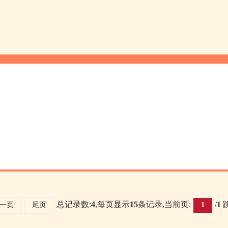
总记录数:
4
,每页显示
15
条记录,当前页:
/
1
一页
尾页
1