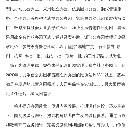
型民办幼儿园为主。采用独立办园、优质园办分园、购买管理服
务、合作办园等多种形式举办公办园；实施民办幼儿园奖励扶持项
目，鼓励支持社会力量多形式办园，加快发展普惠性民办园；尝试
采用政企合作的办园形式，通过经费补助、派驻公办园教师等途径
鼓励企业参与创办普惠性幼儿园；坚持"属地主责、行业指导"原
则，按照"审批一批、规范一批、取缔一批"的工作思路，以街道
（镇）为管理主体，规范未登记注册园管理，建立社区办园点。到
2020年，力争使公办园和普惠性民办园的比例达到85%以上，基本
满足户籍适龄儿童入园需求，入园率保持在96%以上，最大限度满
足常住适龄儿童入园需求。
稳步提升办园质量，促进内涵发展。推进课程建设，逐步构建
区、园两级课程网络，努力构建幼儿自主发展课程体系。通过行政
和教研部门业务指导、完善奖励机制和园际间帮扶等形式，力争使