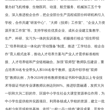
量办好飞机维修、生物医药、动漫、航空服务、机械加工五个专
业。深入推进校企合作，把企业部分生产流程或部分科研机构引入
学校，合作共建"研发中心"、"大师（技师）工作室"、"企业人力资
源开发工作室"等。支持学校在优质企业、成长企业建立集教学、
生产、科研、实习为一体的实训基地。积极推行校企"招生即招
工"培养和就业一体化的"劳动预备"制度。推进 "工学结合、校企合
作"育人模式改革，推动人才培养方案与产业人才需求标准相衔
接、人才培养链和产业链相融合。加强"双师型"教师队伍建设，重
点培养30名专业带头人和100名骨干教师。提高中职学校"双师
型"教师比例，力争2020年持有教师资格证书和中级及以上专业技
术等级证书的专业课教师比例达到80%。推进职普融通，发挥大兴
一职和大兴二职的市、区级中小学生社会大课堂资源单位作用，为
中小学生提供校外实践项目。利用各镇成人学校的资源，建立一批
乡村少年宫或校外基地，依托"一校一品一特色"建设成果，开发中