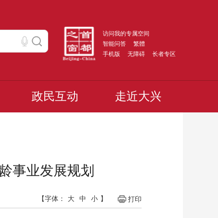
访问我的专属空间
智能问答
繁體
手机版
无障碍
长者专区
政民互动
走近大兴
老龄事业发展规划
【字体：
大
中
小
】
打印