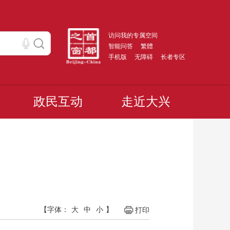
访问我的专属空间
智能问答
繁體
手机版
无障碍
长者专区
政民互动
走近大兴
【字体：
大
中
小
】
打印