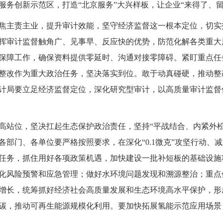
服务创新示范区，打造“北京服务”大兴样板，让企业“来得了、留
主责主业，提升审计效能，坚守经济监督这一根本定位，切实
挥审计监督触角广、见事早、反应快的优势，防范化解各类重大
保障工作，确保资料提供零延时、沟通对接零障碍。紧盯重点任
整改作为重大政治任务，坚决落实到位。敢于动真碰硬，推动整
计局要立足经济监督定位，深化研究型审计，以高质量审计监督保
站位，坚决扛起生态保护政治责任，坚持“平战结合、内紧外松
部门、各单位要严格按照要求，在深化“0.1微克”攻坚行动、
任务，抓住用好各项政策机遇，加快建设一批补短板的基础设施
化风险预警和应急管理；做好水环境问题发现和溯源整治；重点
增长，统筹抓好经济社会高质量发展和生态环境高水平保护，形
碳，推动可再生能源规模化利用。要加快拓展氢能示范应用场景