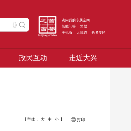
访问我的专属空间
智能问答
繁體
手机版
无障碍
长者专区
政民互动
走近大兴
【字体：
大
中
小
】
打印