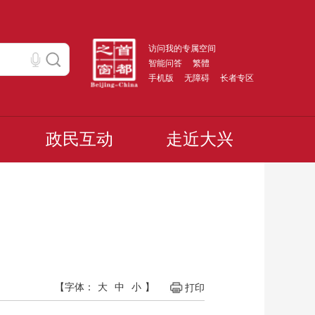
访问我的专属空间
智能问答
繁體
手机版
无障碍
长者专区
政民互动
走近大兴
【字体：
大
中
小
】
打印