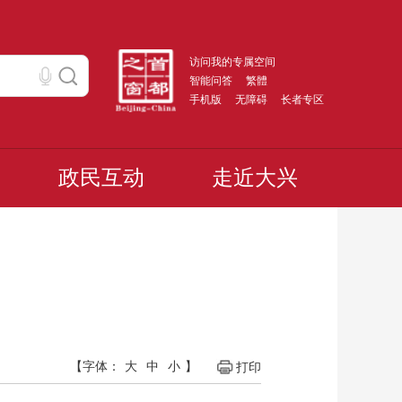
访问我的专属空间
智能问答
繁體
手机版
无障碍
长者专区
政民互动
走近大兴
【字体：
大
中
小
】
打印