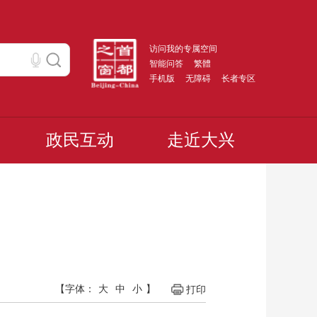
访问我的专属空间
智能问答
繁體
手机版
无障碍
长者专区
政民互动
走近大兴
【字体：
大
中
小
】
打印