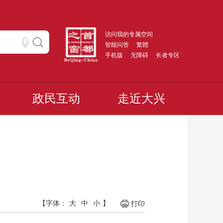
访问我的专属空间
智能问答
繁體
手机版
无障碍
长者专区
政民互动
走近大兴
【字体：
大
中
小
】
打印