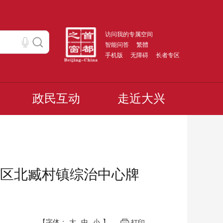
访问我的专属空间
智能问答
繁體
手机版
无障碍
长者专区
政民互动
走近大兴
区北臧村镇综治中心牌
【字体：
大
中
小
】
打印