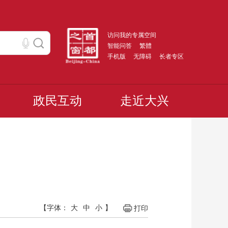
访问我的专属空间
智能问答
繁體
手机版
无障碍
长者专区
政民互动
走近大兴
【字体：
大
中
小
】
打印