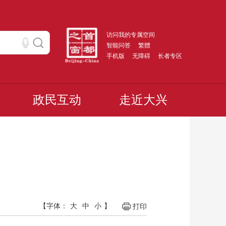
访问我的专属空间
智能问答
繁體
手机版
无障碍
长者专区
政民互动
走近大兴
【字体：
大
中
小
】
打印