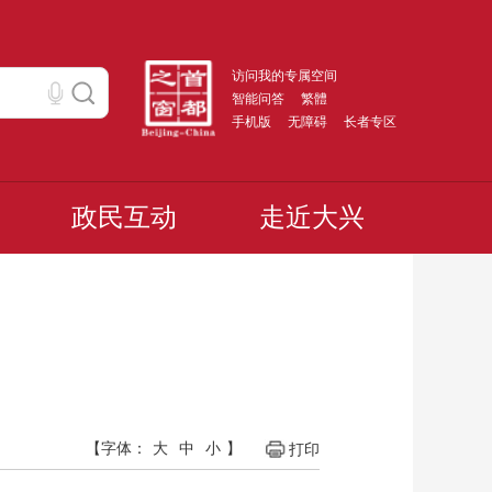
访问我的专属空间
智能问答
繁體
手机版
无障碍
长者专区
政民互动
走近大兴
【字体：
大
中
小
】
打印