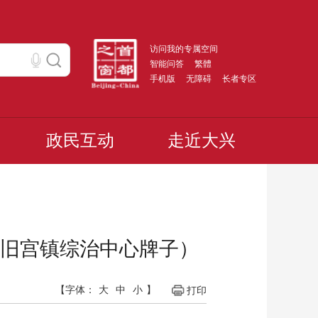
访问我的专属空间
智能问答
繁體
手机版
无障碍
长者专区
政民互动
走近大兴
旧宫镇综治中心牌子）
【字体：
大
中
小
】
打印