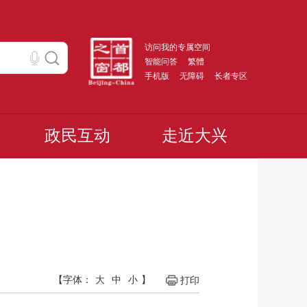
访问我的专属空间
智能问答
繁體
手机版
无障碍
长者专区
政民互动
走近大兴
【字体：
大
中
小
】
打印