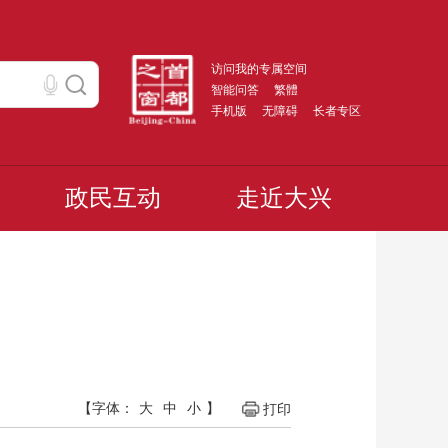
访问我的专属空间
智能问答
繁體
手机版
无障碍
长者专区
政民互动
走近大兴
【字体：
大
中
小
】
打印