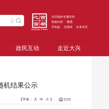
访问我的专属空间
智能问答
繁體
手机版
无障碍
长者专区
政民互动
走近大兴
市双随机结果公示
【字体：
大
中
小
】
打印