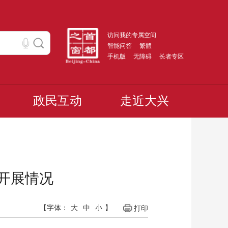
访问我的专属空间
智能问答
繁體
手机版
无障碍
长者专区
政民互动
走近大兴
作开展情况
【字体：
大
中
小
】
打印