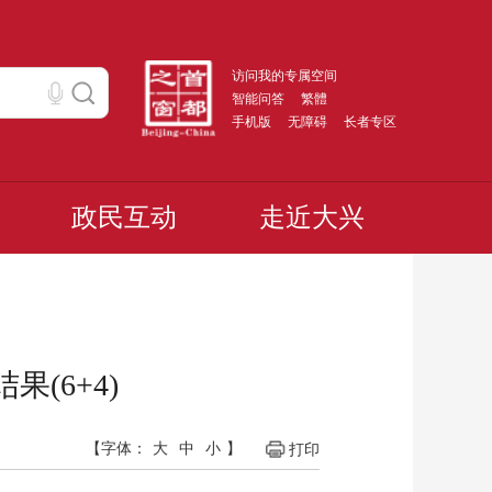
访问我的专属空间
智能问答
繁體
手机版
无障碍
长者专区
政民互动
走近大兴
(6+4)
【字体：
大
中
小
】
打印