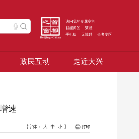
访问我的专属空间
智能问答
繁體
手机版
无障碍
长者专区
政民互动
走近大兴
及增速
【字体：
大
中
小
】
打印