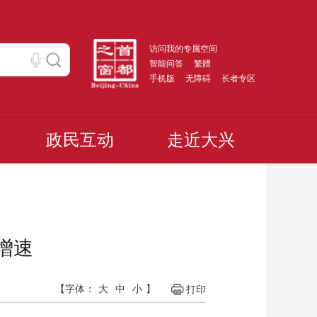
访问我的专属空间
智能问答
繁體
手机版
无障碍
长者专区
政民互动
走近大兴
增速
【字体：
大
中
小
】
打印