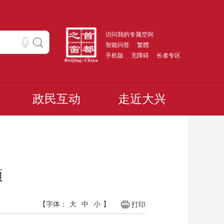
访问我的专属空间
智能问答
繁體
手机版
无障碍
长者专区
政民互动
走近大兴
额
【字体：
大
中
小
】
打印