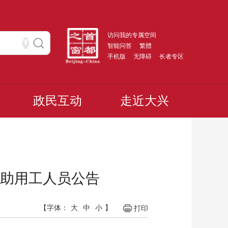
访问我的专属空间
智能问答
繁體
手机版
无障碍
长者专区
政民互动
走近大兴
助用工人员公告
【字体：
大
中
小
】
打印