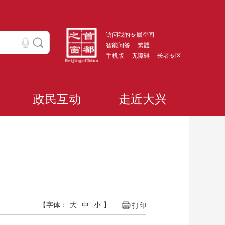
访问我的专属空间
智能问答
繁體
手机版
无障碍
长者专区
政民互动
走近大兴
【字体：
大
中
小
】
打印