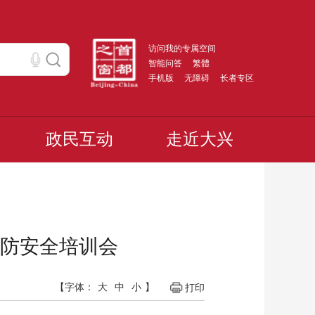
访问我的专属空间
智能问答
繁體
手机版
无障碍
长者专区
政民互动
走近大兴
防安全培训会
【字体：
大
中
小
】
打印