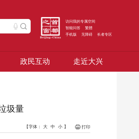
访问我的专属空间
智能问答
繁體
手机版
无障碍
长者专区
政民互动
走近大兴
余垃圾量
【字体：
大
中
小
】
打印