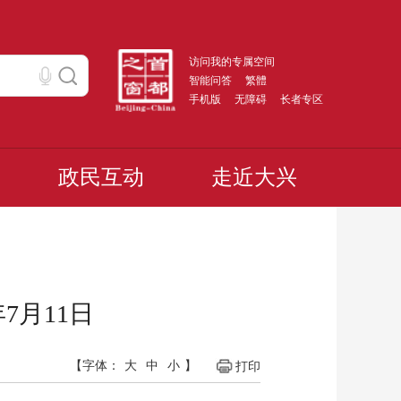
访问我的专属空间
智能问答
繁體
手机版
无障碍
长者专区
政民互动
走近大兴
7月11日
【字体：
大
中
小
】
打印